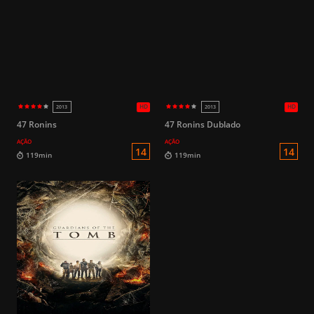
HD
2010
2010
12
158min
94min
47 Ronins
47 Ronins Dublado
AÇÃO
AÇÃO