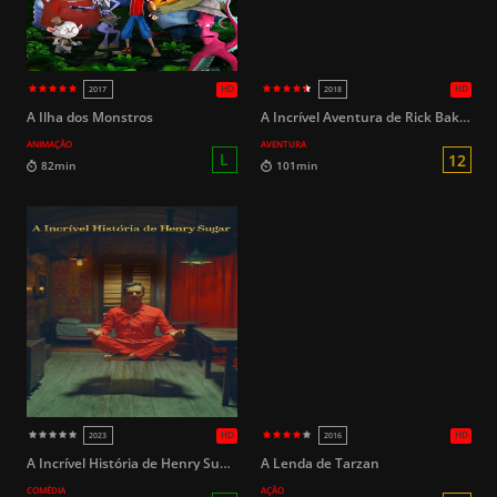
HD
2016
2009
A Ilha dos Monstros
A Incrível Aventura de Rick Baker
ANIMAÇÃO
AVENTURA
16
125min
125min
A Incrível História de Henry Sugar
A Lenda de Tarzan
COMÉDIA
AÇÃO