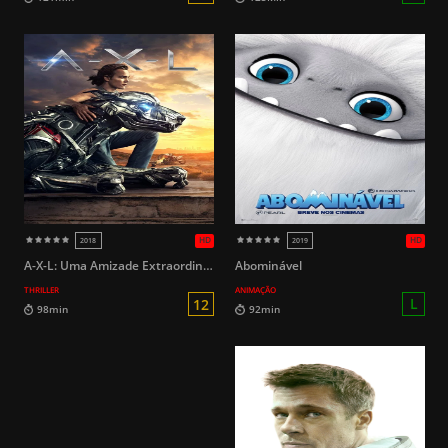
12
89min
96min
A-X-L: Uma Amizade Extraordinária
Abominável
THRILLER
ANIMAÇÃO
HD
2023
2016