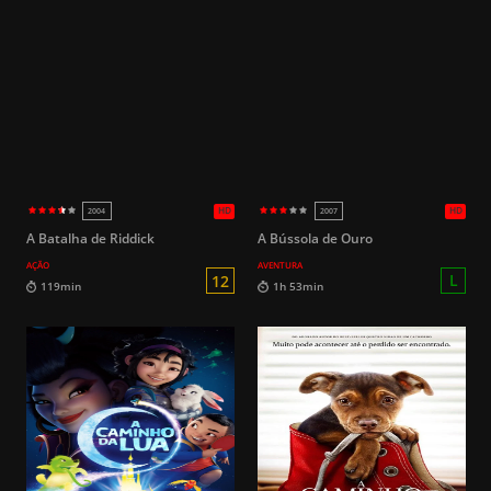
HD
2006
2001
14
119min
119min
A Batalha de Riddick
A Bússola de Ouro
AÇÃO
AVENTURA
14
90min
79min