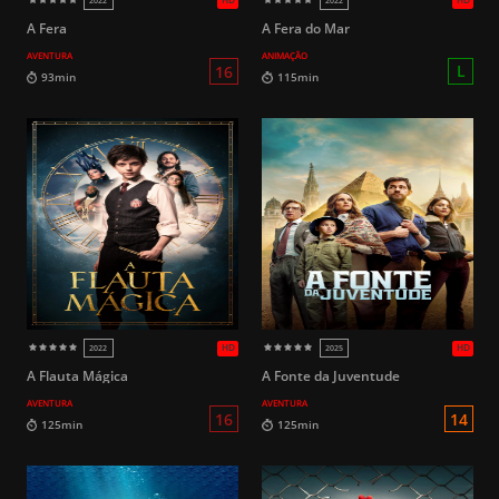
HD
2023
2023
A Fera
A Fera do Mar
AVENTURA
ANIMAÇÃO
L
90min
94min
A Flauta Mágica
A Fonte da Juventude
AVENTURA
AVENTURA