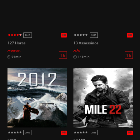
HD
1961
2000
127 Horas
13 Assassinos
AVENTURA
AÇÃO
16
110min
95min