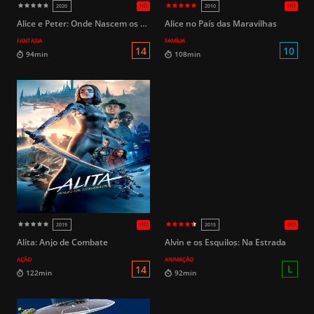
Alice e Peter: Onde Nascem os Sonhos
Alice no País das Maravilhas
FANTASIA
FAMÍLIA
10
135min
96min
Alita: Anjo de Combate
Alvin e os Esquilos: Na Estrada
AÇÃO
ANIMAÇÃO
HD
2019 (Brasil)
2019