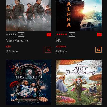
110min
112min
Alerta Vermelho
Alfa
AÇÃO
AVENTURA
L
78min
98min
HD
2022
2002