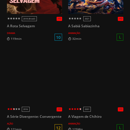
A Rota Selvagem
A Sabiá Sabiazinha
DRAMA
ANIMAÇÃO
12
107min
97min
A Série Divergente: Convergente
A Viagem de Chihiro
AÇÃO
ANIMAÇÃO
HD
2017
2018