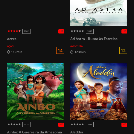
L
98min
90min
aczcs
Ad Astra - Rumo às Estrelas
AÇÃO
AVENTURA
HD
2022
2021
Ainbo: A Guerreira da Amazônia
Aladdin