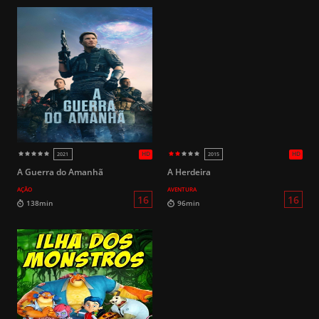
HD
2012
2022
A Guerra do Amanhã
A Herdeira
AÇÃO
AVENTURA
16
93min
115min