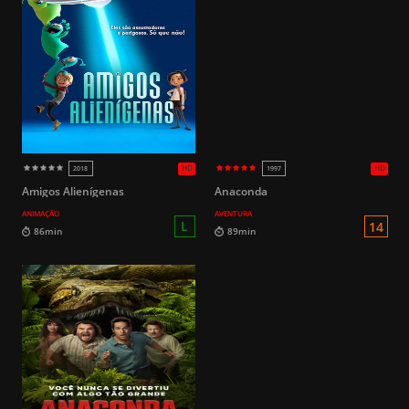
Amigos Alienígenas
Anaconda
ANIMAÇÃO
AVENTURA
10
119min
32min
HD
2019
2017