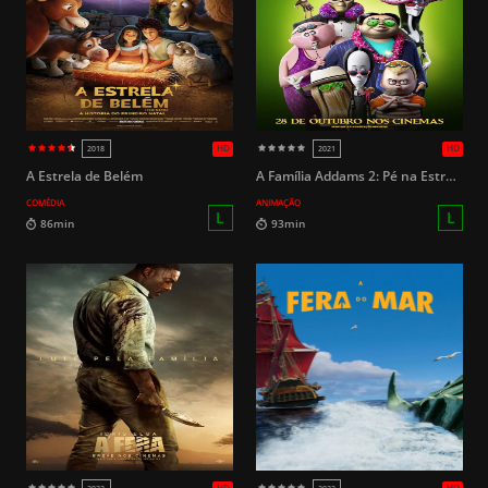
HD
2020
2019 (
L
81min
72min
A Estrela de Belém
A Família Addams 2: Pé na Estrada
COMÉDIA
ANIMAÇÃO