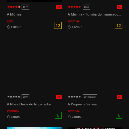
A Múmia
A Múmia - Tumba do Imperador Dragão
AÇÃO
AVENTURA
L
40min
109min
A Nova Onda do Imperador
A Pequena Sereia
AVENTURA
AVENTURA
HD
2025
2017