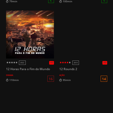
HD
2015
2021
12 Horas Para o Fim do Mundo
12 Rounds 2
DRAMA
AÇÃO
L
79min
100min