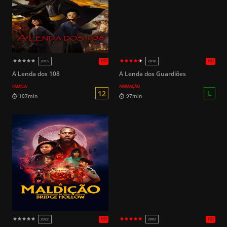
HD
2022
2022
L
89min
80min
A Lenda dos 108
A Lenda dos Guardiões
FAMÍLIA
ANIMAÇÃO
HD
2022
2025