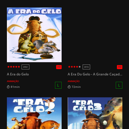
HD
2018
2009
A Era do Gelo
A Era Do Gelo - A Grande Caçada Aos Ovos De Páscoa
ANIMAÇÃO
ANIMAÇÃO
12
119min
1h 53min