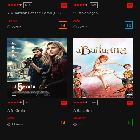
HD
2009
2018
7 Guardians of the Tomb (LEG)
9 - A Salvação
TERROR
AÇÃO
18
117min
125min
A 5ª Onda
A Bailarina
AÇÃO
ANIMAÇÃO