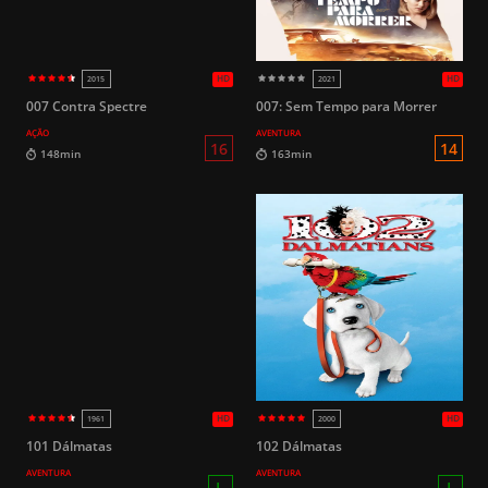
12
109 Minutos
143min
HD
2015
2012
007 Contra Spectre
007: Sem Tempo para Morrer
AÇÃO
AVENTURA
16
148min
163min
101 Dálmatas
102 Dálmatas
AVENTURA
AVENTURA