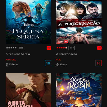
A Pequena Sereia
A Peregrinação
AVENTURA
AÇÃO
16
85min
130min
HD
2021
2015