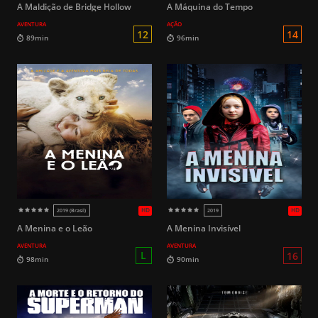
A Maldição de Bridge Hollow
A Máquina do Tempo
AVENTURA
AÇÃO
16
109min
103min
A Menina e o Leão
A Menina Invisível
AVENTURA
AVENTURA
HD
2018
2023