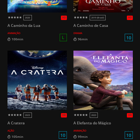
HD
2013
2013
A Caminho da Lua
A Caminho de Casa
ANIMAÇÃO
DRAMA
14
117min
89min
A Cratera
A Elefanta do Mágico
AÇÃO
ANIMAÇÃO