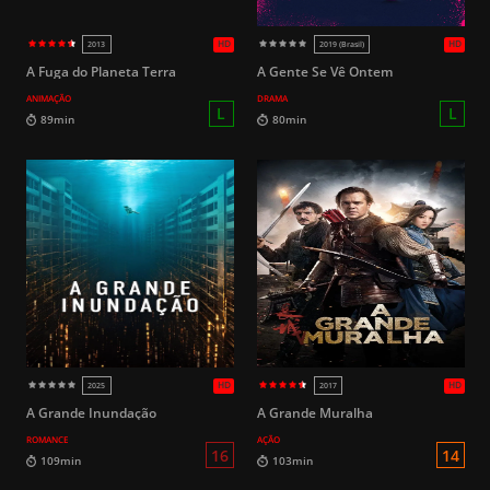
HD
2006
2009
A Fuga do Planeta Terra
A Gente Se Vê Ontem
ANIMAÇÃO
DRAMA
L
86min
93min
A Grande Inundação
A Grande Muralha
ROMANCE
AÇÃO