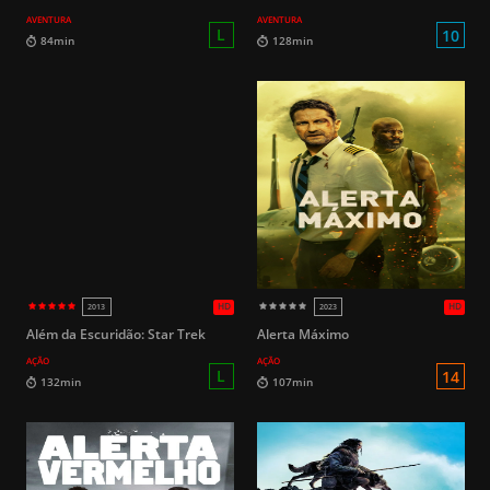
AVENTURA
AVENTURA
14
166min
110min
Além da Escuridão: Star Trek
Alerta Máximo
AÇÃO
AÇÃO
HD
2015
2010
12