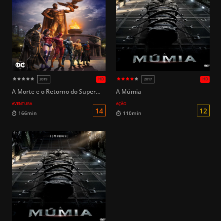
16
138min
96min
A Morte e o Retorno do Superman
A Múmia
AVENTURA
AÇÃO
L
82min
101min
HD
2013
2019 (