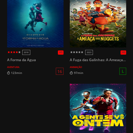
HD
2002
2016
L
94min
82min
A Forma da Água
A Fuga das Galinhas: A Ameaça dos Nuggets
AVENTURA
ANIMAÇÃO
L
100min
111min