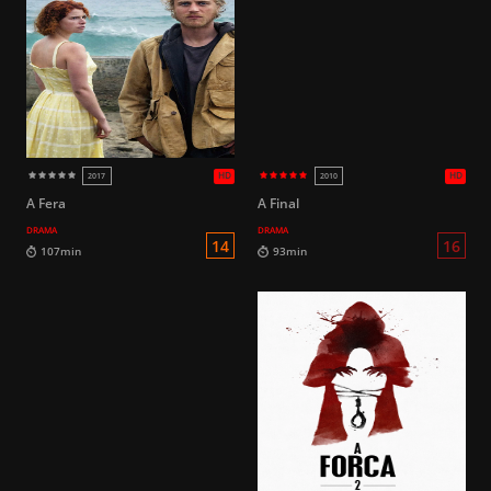
16
100min
145min
A Fera
A Final
DRAMA
DRAMA
16
82min
90min
HD
2023
2020