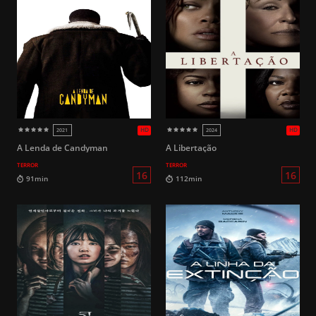
A Lenda de Candyman
A Libertação
TERROR
TERROR
14
100min
94min
HD
2017
2010