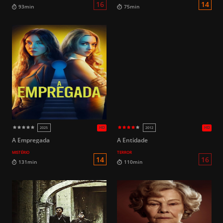
HD
2017
2018
16
89min
107min
A Empregada
A Entidade
MISTÉRIO
TERROR