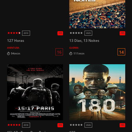
HD
2018
2018
127 Horas
13 Dias, 13 Noites
AVENTURA
GUERRA
14
85min
90min