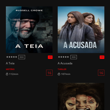
HD
2017
2016
A Teia
A Acusada
MISTÉRIO
THRILLER
16
99min
90min