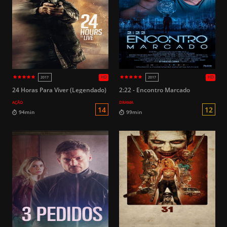
HD
2010
2025
14
94min
94min
24 Horas Para Viver (Legendado)
2:22 - Encontro Marcado
AÇÃO
DRAMA