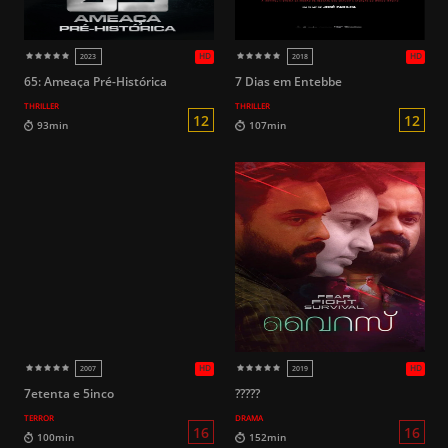
HD
2017
2017
65: Ameaça Pré-Histórica
7 Dias em Entebbe
THRILLER
THRILLER
18
102min
87min
7etenta e 5inco
?????
TERROR
DRAMA