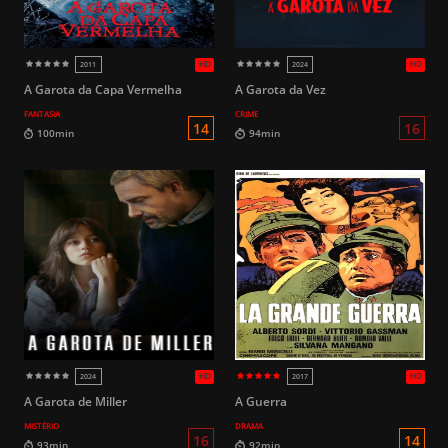
A Garota da Capa Vermelha
A Garota da Vez
FANTASIA
CRIME
16
140min
101min
A Garota de Miller
A Guerra
MISTÉRIO
DRAMA
HD
2018 (Brasil)
2017