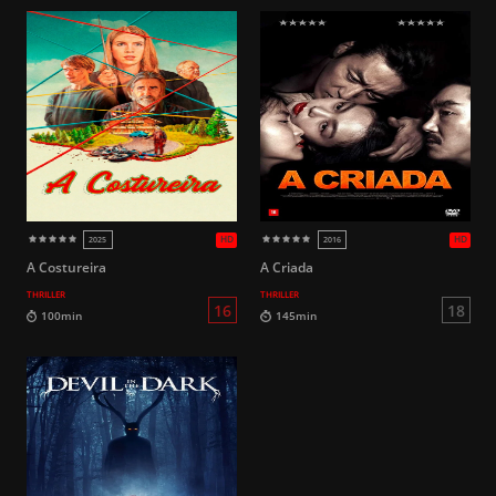
HD
2025
2017
A Costureira
A Criada
THRILLER
THRILLER
16
111min
90min