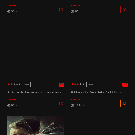
TERROR
TERROR
14
107min
93min
A Hora do Pesadelo 6: Pesadelo Final - A Morte de Freddy
A Hora do Pesadelo 7 - O Novo Pesadelo - O Retorno de Freddy Krueger
TERROR
TERROR
HD
2016
2019 (
16