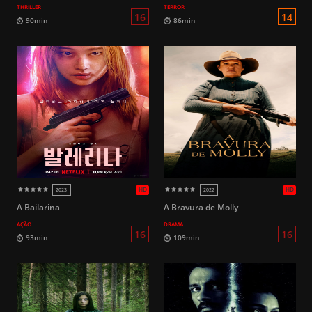
THRILLER
TERROR
HD
2023
2018
16
100min
152min
A Bailarina
A Bravura de Molly
AÇÃO
DRAMA