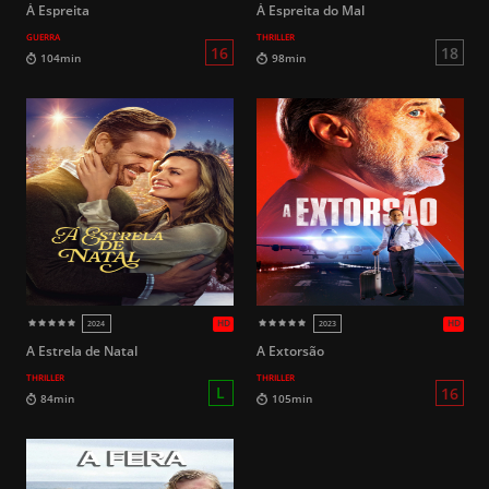
À Espreita
À Espreita do Mal
GUERRA
THRILLER
16
140min
114min
A Estrela de Natal
A Extorsão
THRILLER
THRILLER
HD
2021
2021