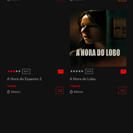
16
104min
98min
A Hora do Espanto 2
A Hora do Lobo
TERROR
THRILLER
HD
2017
2017