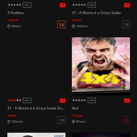
HD
2018
2026
3 Pedidos
31 - A Morte é a Única Saída
THRILLER
TERROR
16
96min
115min
31 - A Morte é a Única Saída Dublado
4x4
TERROR
THRILLER