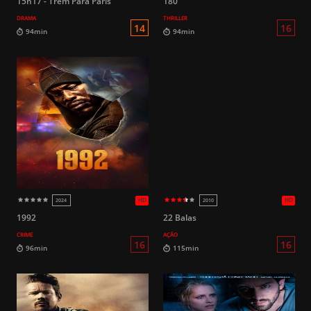
15h17 - Trem Para Paris
180
DRAMA
THRILLER
HD
2017
2018
16
94min
111min
1992
22 Balas
CRIME
AÇÃO