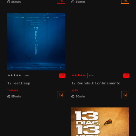
HD
2024
2023
12 Feet Deep
12 Rounds 3: Confinamento
THRILLER
AÇÃO
16
86min
86min