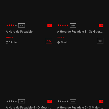
L
84min
105min
A Hora do Pesadelo
A Hora do Pesadelo 3 - Os Guerreiros dos Sonhos
TERROR
TERROR
HD
2025
2012
A Hora do Pesadelo 4 - O Mestre dos Sonhos
A Hora do Pesadelo 5 - O Maior Horror de Freddy