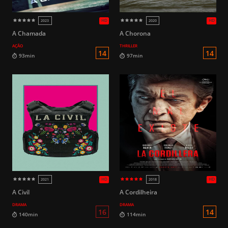
HD
2013
2021
A Chamada
A Chorona
AÇÃO
THRILLER
16
116min
136min
A Civil
A Cordilheira
DRAMA
DRAMA