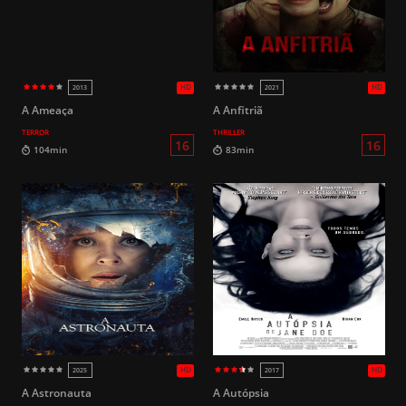
HD
2017
2019
A Ameaça
A Anfitriã
TERROR
THRILLER
12
93min
107min
A Astronauta
A Autópsia