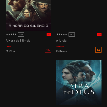
87min
99min
A Hora do Silêncio
A Igreja
CRIME
THRILLER
16
96min
110min
HD
2023
2019