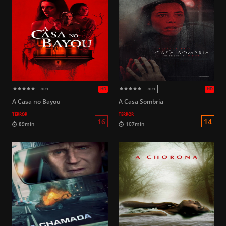
HD
2024
2026
16
90min
86min
A Casa no Bayou
A Casa Sombria
TERROR
TERROR
16
93min
109min