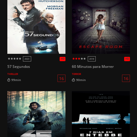
HD
2024
2010
14
94min
99min
57 Segundos
60 Minutos para Morrer
THRILLER
TERROR
14
89min
102min