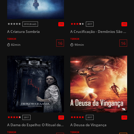
HD
2023
2022
A Criatura Sombria
A Crucificação - Demônios São Reais (Legendado)
TERROR
TERROR
16
92min
101min
A Dama do Espelho: O Ritual das Trevas
A Deusa da Vingança
TERROR
TERROR