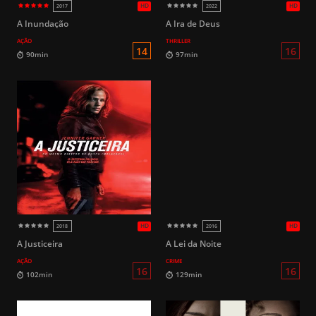
A Inundação
A Ira de Deus
AÇÃO
THRILLER
16
83min
93min
A Justiceira
A Lei da Noite
AÇÃO
CRIME
HD
2024
2023