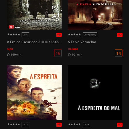
HD
2018
2015
14
93min
97min
A Era da Escuridão AHHHXASXSjdcdaiojdoi
A Espiã Vermelha
AÇÃO
THRILLER
HD
2019
2024