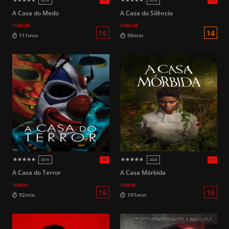
HD
2007
2019
A Casa do Medo
A Casa do Silêncio
THRILLER
THRILLER
16
104min
83min
A Casa do Terror
A Casa Mórbida
TERROR
TERROR