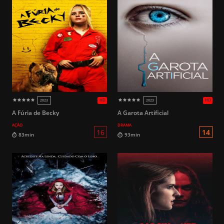
A Fúria de Becky
A Garota Artificial
AÇÃO
DRAMA
14
131min
110min
HD
2025
2016