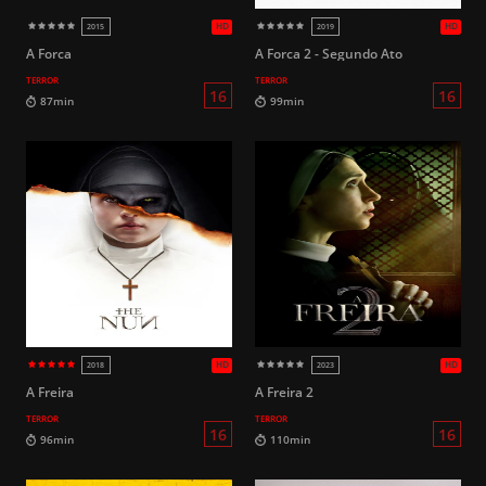
A Forca
A Forca 2 - Segundo Ato
TERROR
TERROR
16
93min
75min
A Freira
A Freira 2
TERROR
TERROR
HD
2021
2018