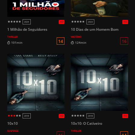
16
95min
163min
HD
2017
2021
1 Milhão de Seguidores
10 Dias de um Homem Bom
THRILLER
MISTÉRIO
14
101min
124min
10x10
10x10: O Cativeiro
SUSPENSE
THRILLER