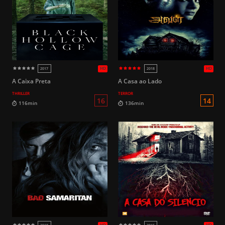
HD
2023
2018
16
112min
107min
A Caixa Preta
A Casa ao Lado
THRILLER
TERROR