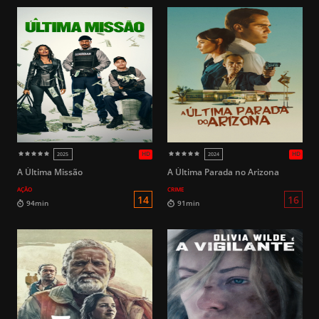
HD
2023
2021
A Última Missão
A Última Parada no Arizona
AÇÃO
CRIME
16
91min
95min