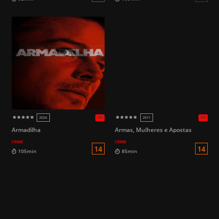
16
122min
109min
Armadilha
Armas, Mulheres e Apostas
CRIME
CRIME
HD
2017
2018