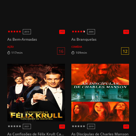
16
107min
115min
As Bem-Armadas
As Branquelas
AÇÃO
COMÉDIA
HD
2018
2019 (
As Confissões de Félix Krull: Cavalheiro de Indústria
As Discípulas de Charles Manson