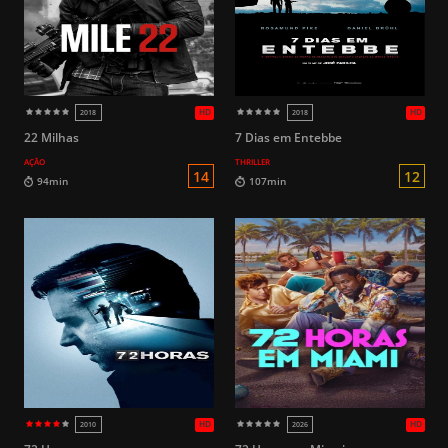
HD
2026
2024
22 Milhas
7 Dias em Entebbe
AÇÃO
THRILLER
16
115min
143min