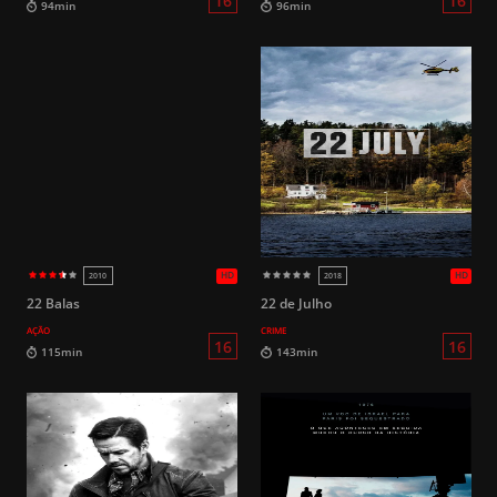
HD
2015
2023
22 Balas
22 de Julho
AÇÃO
CRIME
16
94min
96min