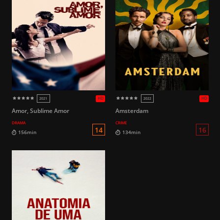
Amor, Sublime Amor
Amsterdam
DRAMA
CRIME
14
90min
108min
HD
2025
2024