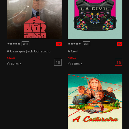
HD
2018
2018
14
133min
102min
A Casa que Jack Construiu
A Civil
DRAMA
DRAMA