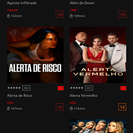
Agente Infiltrado
Além do Dever
THRILLER
CRIME
14
167min
112min
Alerta de Risco
Alerta Vermelho
AÇÃO
AÇÃO
HD
2025
2017