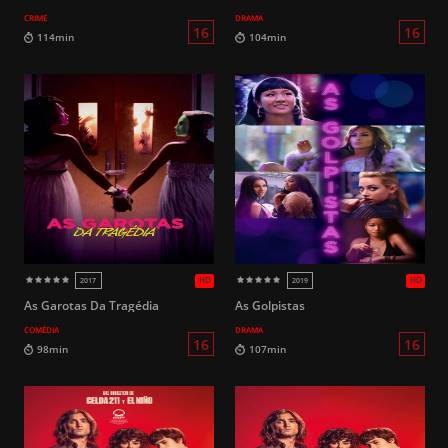
CRIME
DRAMA
12
118min
86min
As Garotas Da Tragédia
As Golpistas
COMÉDIA
DRAMA
HD
2019
2006
14