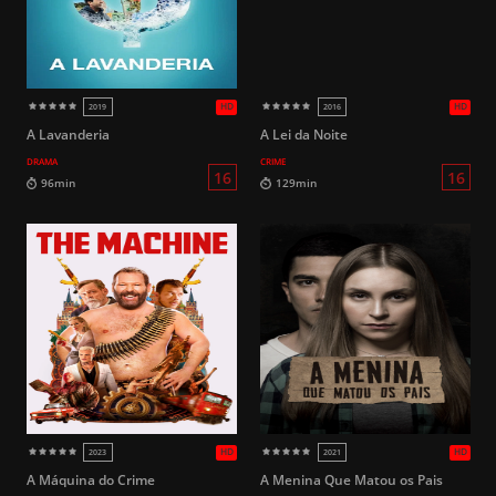
HD
2014
1999
A Lavanderia
A Lei da Noite
DRAMA
CRIME
16
111min
94min
A Máquina do Crime
A Menina Que Matou os Pais