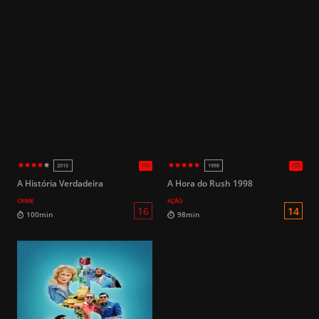
HD
2016
2025
A História Verdadeira
A Hora do Rush 1998
CRIME
AÇÃO
14
120min
100min