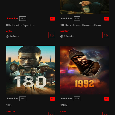
14
105min
131min
HD
2003
2006
007 Contra Spectre
10 Dias de um Homem Bom
AÇÃO
MISTÉRIO
16
148min
124min
180
1992
THRILLER
CRIME