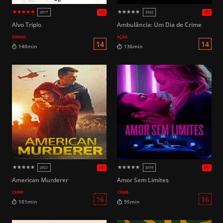
Alvo Triplo
Ambulância: Um Dia de Crime
DRAMA
AÇÃO
14
107min
129min
American Murderer
Amor Sem Limites
CRIME
CRIME
HD
2024
2023