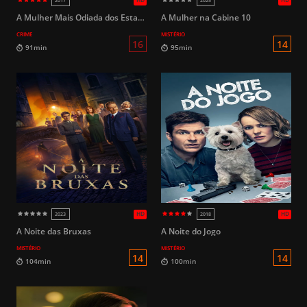
HD
2018
2019
A Mulher Mais Odiada dos Estados Unidos
A Mulher na Cabine 10
CRIME
MISTÉRIO
16
96min
129min
A Noite das Bruxas
A Noite do Jogo
MISTÉRIO
MISTÉRIO