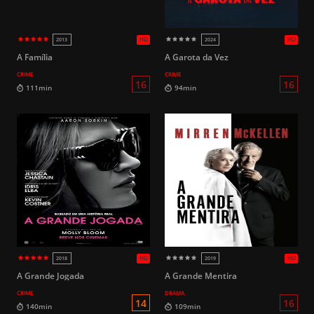
HD
2018
2021
A Família
A Garota da Vez
CRIME
CRIME
16
106min
189min
A Grande Jogada
A Grande Mentira
CRIME
DRAMA