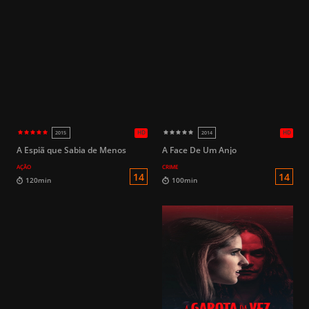
HD
2024
2023
18
151min
140min
A Espiã que Sabia de Menos
A Face De Um Anjo
AÇÃO
CRIME
L
1h 32min
100min