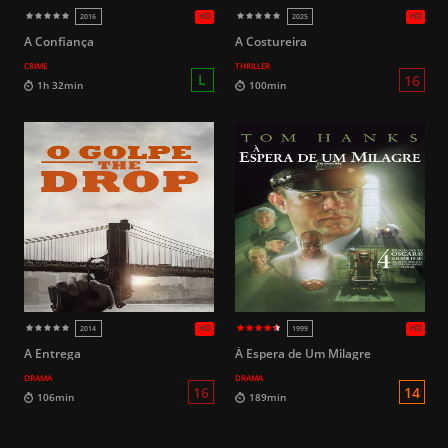
HD
2010
2026
A Confiança
A Costureira
CRIME
THRILLER
16
112min
93min
A Entrega
À Espera de Um Milagre
DRAMA
DRAMA