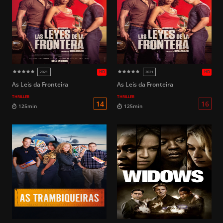
140min
136min
As Leis da Fronteira
As Leis da Fronteira
THRILLER
THRILLER
16
101min
95min
HD
2023
2026