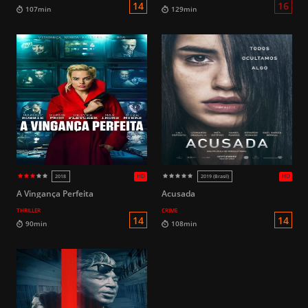
HD
2019 (Brasil)
2018
16
108min
102min
A Vingança Perfeita
Acusada
THRILLER
CRIME