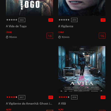
HD
2023
2017
A Vida de Togo
A Vigilante
CRIME
CRIME
14
104min
100min
A Vigilante do Amanhã: Ghost in the Shell
A Vilã
AÇÃO
AÇÃO