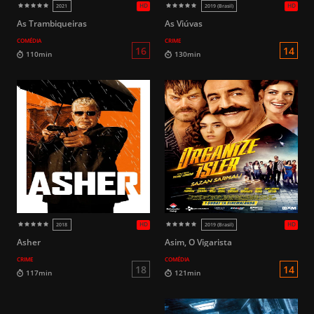
As Trambiqueiras
As Viúvas
COMÉDIA
CRIME
14
156min
134min
Asher
Asim, O Vigarista
CRIME
COMÉDIA
HD
2024
2021