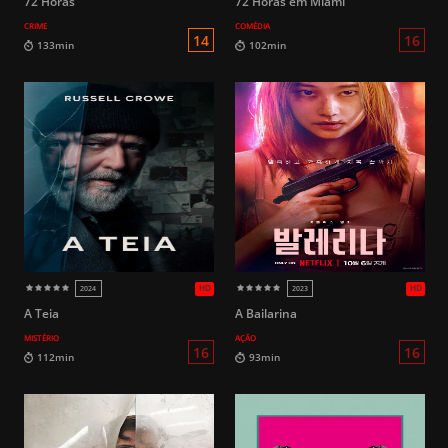
72 Horas
72 Horas em Miami
CRIME
COMÉDIA
HD
2010
2018
14
94min
107min
A Teia
A Bailarina
MISTÉRIO
AÇÃO