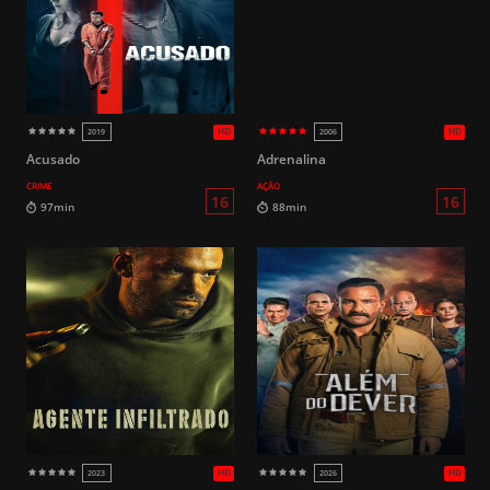
HD
2017
2025
14
86min
98min
Acusado
Adrenalina
CRIME
AÇÃO
HD
2023
2018