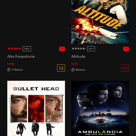
14
94min
91min
Alta Frequência
Altitude
CRIME
AÇÃO
16
95min
92min
HD
2019
2019