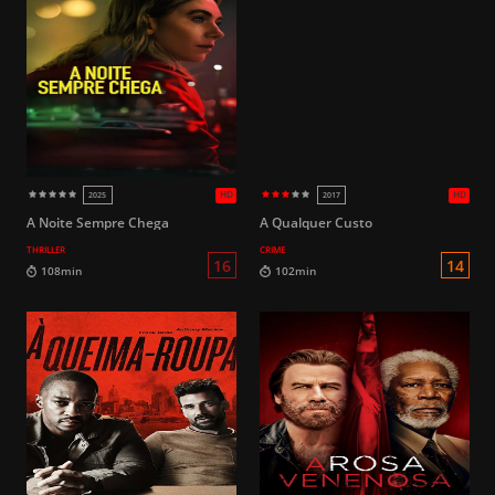
HD
2015
1998
16
112min
85min
A Noite Sempre Chega
A Qualquer Custo
THRILLER
CRIME
16
98min
95min