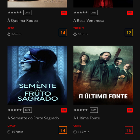
HD
2019
2016
À Queima-Roupa
A Rosa Venenosa
AÇÃO
THRILLER
16
117min
117min
A Semente do Fruto Sagrado
A Última Fonte
DRAMA
CRIME