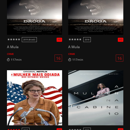
HD
2013
2024
16
100min
98min
A Mula
A Mula
CRIME
CRIME