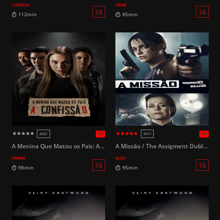
COMÉDIA
CRIME
HD
2015
2014
14
140min
109min
A Menina Que Matou os Pais: A Confissão
A Missão / The Assigment Dublado
DRAMA
AÇÃO