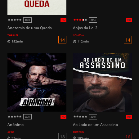
Anatomia de uma Queda
Anjos da Lei 2
THRILLER
COMÉDIA
16
97min
88min
Anônimo
Ao Lado de um Assassino
AÇÃO
MISTÉRIO
HD
2022
2019