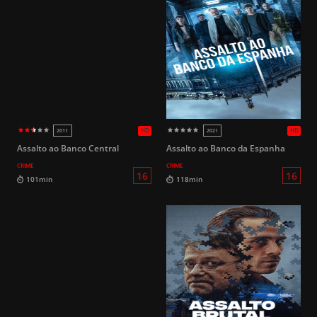
Assalto ao Banco Central
Assalto ao Banco da Espanha
CRIME
CRIME
14
152min
112min
HD
2000
2017