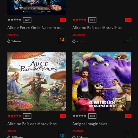
Alice e Peter: Onde Nascem os Sonhos
Alice no País das Maravilhas
FANTASIA
ANIMAÇÃO
L
130min
90min
Alice no País das Maravilhas
Amigos Imaginários
FAMÍLIA
COMÉDIA
HD
2018
2019