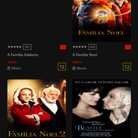
HD
2014
2017
14
98min
130min
A Família Addams
A Família Noel
TERROR
FAMÍLIA