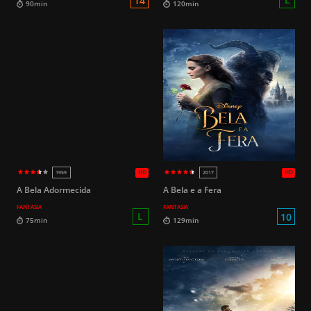
HD
2013
2013
A Bela Adormecida
A Bela e a Fera
FANTASIA
FANTASIA
14
90min
120min