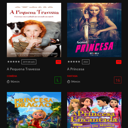
HD
2018
2019
A Pequena Travessa
A Princesa
COMÉDIA
FANTASIA
12
112min
93min