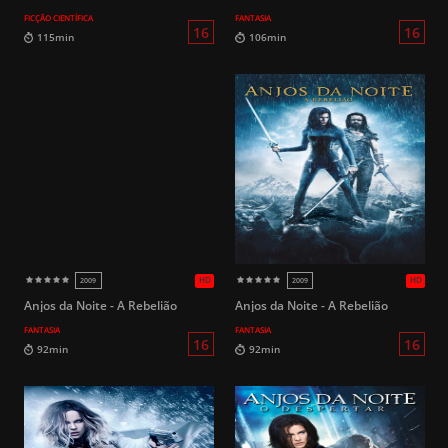
FICÇÃO CIENTÍFICA
FANTASIA
16
97min
107min
Anjos da Noite - A Rebelião
Anjos da Noite - A Rebelião
FANTASIA
FANTASIA
HD
2009
2019 (
14