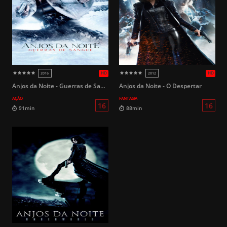
125min
114min
Anjos da Noite - Guerras de Sangue
Anjos da Noite - O Despertar
AÇÃO
FANTASIA
L
128min
128min
HD
2017
2001