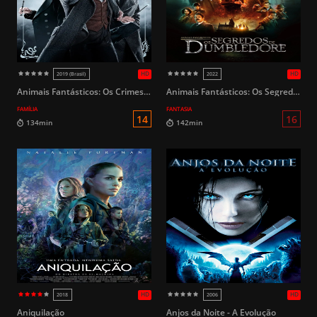
12
111min
16min
Animais Fantásticos: Os Crimes de Grindelwald
Animais Fantásticos: Os Segredos de Dumbledore
FAMÍLIA
FANTASIA
HD
2012
2010
Aniquilação
Anjos da Noite - A Evolução