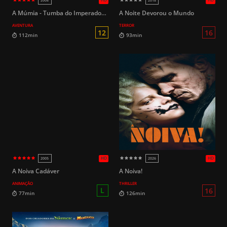
HD
2025
2015
A Múmia - Tumba do Imperador Dragão
A Noite Devorou o Mundo
AVENTURA
TERROR
L
92min
130min
A Noiva Cadáver
A Noiva!
ANIMAÇÃO
THRILLER