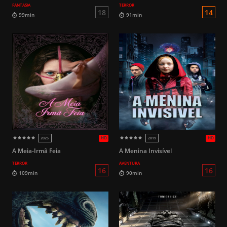
FANTASIA
TERROR
HD
2018
2013
16
109min
96min
A Meia-Irmã Feia
A Menina Invisível
TERROR
AVENTURA