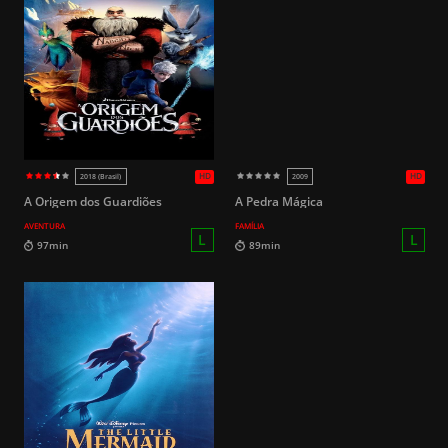
HD
2020
2021
18
99min
91min
A Origem dos Guardiões
A Pedra Mágica
AVENTURA
FAMÍLIA
16
109min
90min