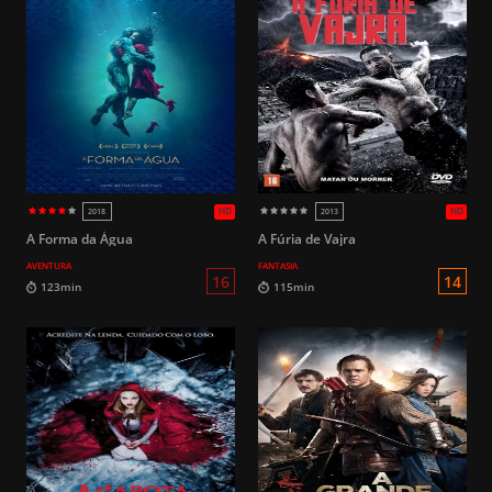
HD
1999
2012
12
99min
96min
A Forma da Água
A Fúria de Vajra
AVENTURA
FANTASIA
L
98min
86min