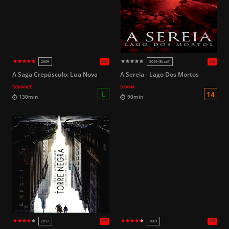
HD
2008
2018
L
83min
98min
A Saga Crepúsculo: Lua Nova
A Sereia - Lago Dos Mortos
ROMANCE
DRAMA
HD
2005
2026