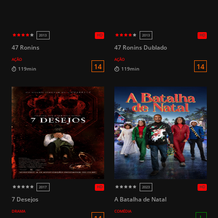
12
109 Minutos
96min
HD
2015
2015
47 Ronins
47 Ronins Dublado
AÇÃO
AÇÃO
14
119min
119min
7 Desejos
A Batalha de Natal
DRAMA
COMÉDIA