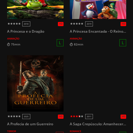
HD
2025
2019
A Princesa e o Dragão
A Princesa Encantada - O Reino da Música
ANIMAÇÃO
ANIMAÇÃO
L
77min
126min
A Profecia de um Guerreiro
A Saga Crepúsculo: Amanhecer Parte 1
TERROR
ROMANCE