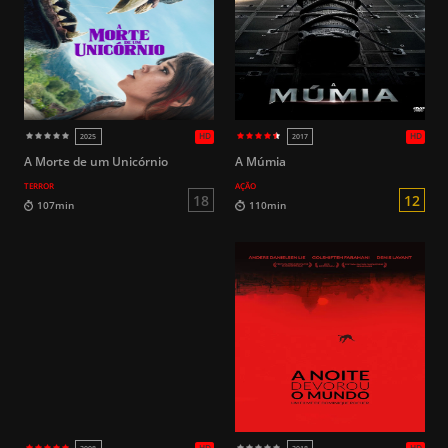
HD
2011
2017
L
85min
116min
A Morte de um Unicórnio
A Múmia
TERROR
AÇÃO