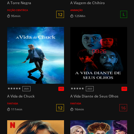
A Torre Negra
A Viagem de Chihiro
FICÇÃO CIENTÍFICA
ANIMAÇÃO
10
135min
135min
A Vida de Chuck
A Vida Diante de Seus Olhos
FANTASIA
FANTASIA
HD
2018 (Brasil)
2009