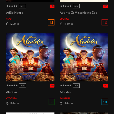
Adão Negro
Agente Z: Mistério no Zoo
AÇÃO
COMÉDIA
16
103min
117min
Aladdin
Aladdin
AVENTURA
AVENTURA
HD
2023
2023