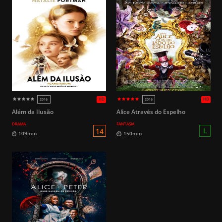
Além da Ilusão
Alice Através do Espelho
DRAMA
FANTASIA
L
115min
124min
HD
2019 (Brasil)
2022