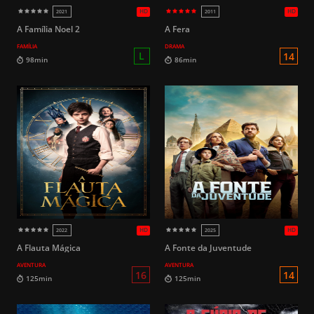
HD
2017
2022
A Família Noel 2
A Fera
FAMÍLIA
DRAMA
14
189min
105min
A Flauta Mágica
A Fonte da Juventude
AVENTURA
AVENTURA