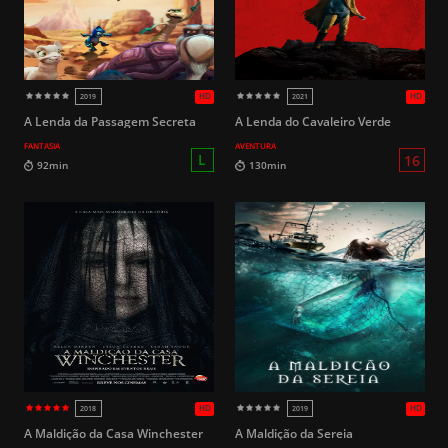
HD
2022
2025
A Lenda da Passagem Secreta
A Lenda do Cavaleiro Verde
FANTASIA
AVENTURA
14
100min
103min
A Maldição da Casa Winchester
A Maldição da Sereia