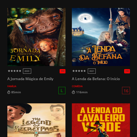
HD
2021
2011
A Jornada Mágica de Emily
A Lenda da Befana: O Início
FAMÍLIA
COMÉDIA
16
123min
115min