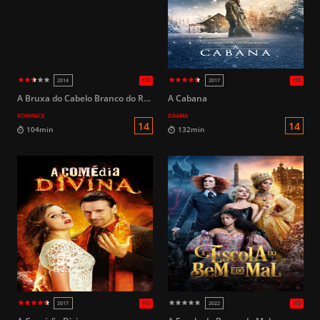
HD
2017
2023
A Bruxa do Cabelo Branco do Reino Lunar
A Cabana
ROMANCE
DRAMA
L
75min
129min