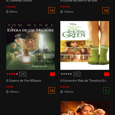
A Comédia Divina
A Escola do Bem e do Mal
FANTASIA
FANTASIA
HD
1959
2017
14
104min
132min
À Espera de Um Milagre
A Estranha Vida de Timothy Green
DRAMA
FANTASIA