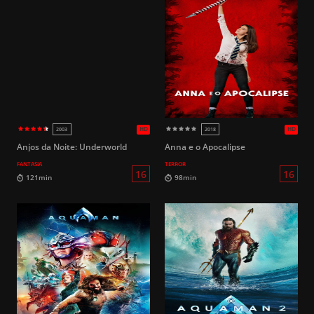
Anjos da Noite: Underworld
Anna e o Apocalipse
FANTASIA
TERROR
14
94min
75min
HD
2023
2022